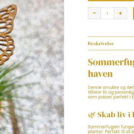
Beskrivelse
Sommerfugl
haven
Denne smukke og deta
tilfører liv og personl
som passer perfekt i 
🌿 Skab liv i
Sommerfuglen fungerer 
planter. Perfekt til a