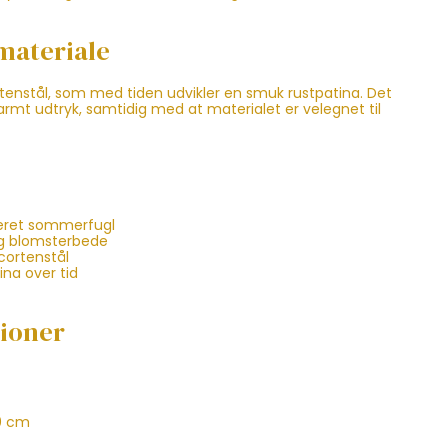
materiale
rtenstål, som med tiden udvikler en smuk rustpatina. Det
varmt udtryk, samtidig med at materialet er velegnet til
jeret sommerfugl
 og blomsterbede
 cortenstål
ina over tid
tioner
0 cm