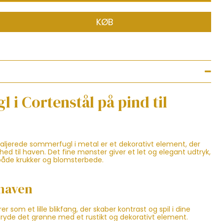
KØB
 i Cortenstål på pind til
ljerede sommerfugl i metal er et dekorativt element, der
ighed til haven. Det fine mønster giver et let og elegant udtryk,
både krukker og blomsterbede.
 haven
som et lille blikfang, der skaber kontrast og spil i dine
t bryde det grønne med et rustikt og dekorativt element.