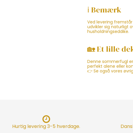
ℹ️ Bemærk
Ved levering fremstår 
udvikler sig naturligt
husholdningseddike.
🏡 Et lille d
Denne sommerfugl er 
perfekt alene eller k
👉 Se også vores øvrig
Hurtig levering 3-5 hverdage.
Dansk