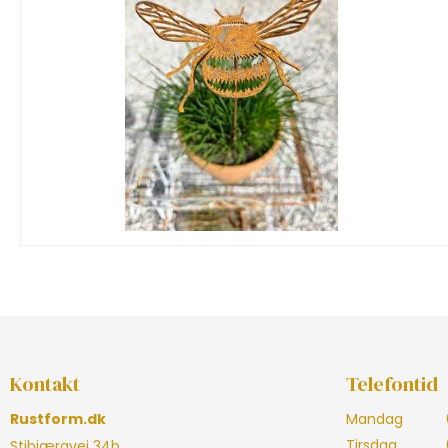
Kontakt
Telefontid
Rustform.dk
Mandag
Tirsdag
Stibjærgvej 34b