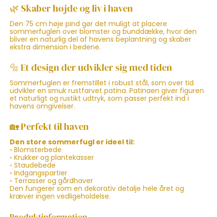
🌿 Skaber højde og liv i haven
Den 75 cm høje pind gør det muligt at placere
sommerfuglen over blomster og bunddække, hvor den
bliver en naturlig del af havens beplantning og skaber
ekstra dimension i bedene.
🔩 Et design der udvikler sig med tiden
Sommerfuglen er fremstillet i robust stål, som over tid
udvikler en smuk rustfarvet patina. Patinaen giver figuren
et naturligt og rustikt udtryk, som passer perfekt ind i
havens omgivelser.
🏡 Perfekt til haven
Den store sommerfugl er ideel til:
◦ Blomsterbede
◦ Krukker og plantekasser
◦ Staudebede
◦ Indgangspartier
◦ Terrasser og gårdhaver
Den fungerer som en dekorativ detalje hele året og
kræver ingen vedligeholdelse.
Produktinformation