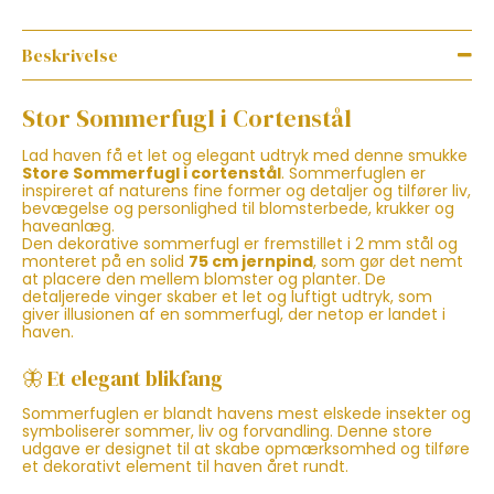
Beskrivelse
Stor Sommerfugl i Cortenstål
Lad haven få et let og elegant udtryk med denne smukke
Store Sommerfugl i cortenstål
. Sommerfuglen er
inspireret af naturens fine former og detaljer og tilfører liv,
bevægelse og personlighed til blomsterbede, krukker og
haveanlæg.
Den dekorative sommerfugl er fremstillet i 2 mm stål og
monteret på en solid
75 cm jernpind
, som gør det nemt
at placere den mellem blomster og planter. De
detaljerede vinger skaber et let og luftigt udtryk, som
giver illusionen af en sommerfugl, der netop er landet i
haven.
🦋 Et elegant blikfang
Sommerfuglen er blandt havens mest elskede insekter og
symboliserer sommer, liv og forvandling. Denne store
udgave er designet til at skabe opmærksomhed og tilføre
et dekorativt element til haven året rundt.