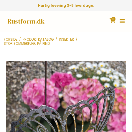
Hurtig levering 3-5 hverdage.
Rustform.dk
0
FORSIDE
/
PRODUKTKATALOG
/
INSEKTER
/
STOR SOMMERFUGL PÅ PIND