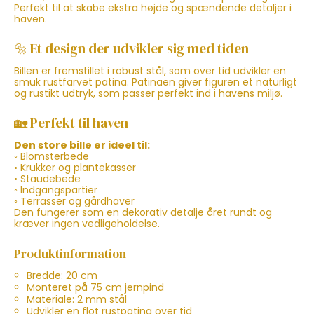
Perfekt til at skabe ekstra højde og spændende detaljer i
haven.
🔩 Et design der udvikler sig med tiden
Billen er fremstillet i robust stål, som over tid udvikler en
smuk rustfarvet patina. Patinaen giver figuren et naturligt
og rustikt udtryk, som passer perfekt ind i havens miljø.
🏡 Perfekt til haven
Den store bille er ideel til:
◦ Blomsterbede
◦ Krukker og plantekasser
◦ Staudebede
◦ Indgangspartier
◦ Terrasser og gårdhaver
Den fungerer som en dekorativ detalje året rundt og
kræver ingen vedligeholdelse.
Produktinformation
Bredde: 20 cm
Monteret på 75 cm jernpind
Materiale: 2 mm stål
Udvikler en flot rustpatina over tid