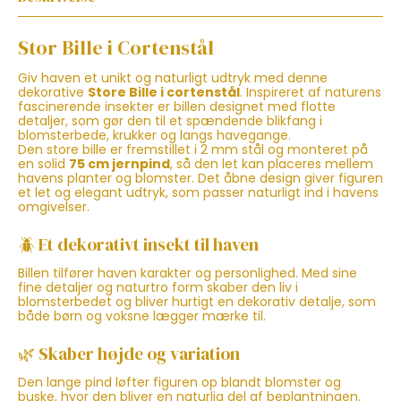
Stor Bille i Cortenstål
Giv haven et unikt og naturligt udtryk med denne
dekorative
Store Bille i cortenstål
. Inspireret af naturens
fascinerende insekter er billen designet med flotte
detaljer, som gør den til et spændende blikfang i
blomsterbede, krukker og langs havegange.
Den store bille er fremstillet i 2 mm stål og monteret på
en solid
75 cm jernpind
, så den let kan placeres mellem
havens planter og blomster. Det åbne design giver figuren
et let og elegant udtryk, som passer naturligt ind i havens
omgivelser.
🪲 Et dekorativt insekt til haven
Billen tilfører haven karakter og personlighed. Med sine
fine detaljer og naturtro form skaber den liv i
blomsterbedet og bliver hurtigt en dekorativ detalje, som
både børn og voksne lægger mærke til.
🌿 Skaber højde og variation
Den lange pind løfter figuren op blandt blomster og
buske, hvor den bliver en naturlig del af beplantningen.