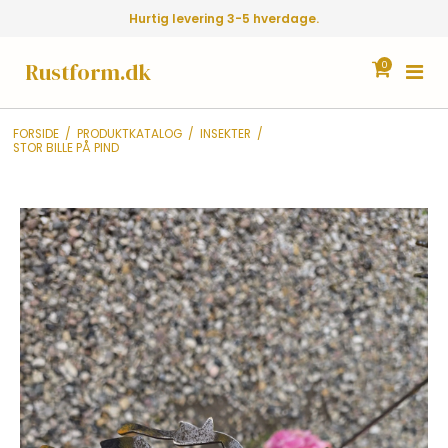
Hurtig levering 3-5 hverdage.
Rustform.dk
0
FORSIDE
/
PRODUKTKATALOG
/
INSEKTER
/
STOR BILLE PÅ PIND