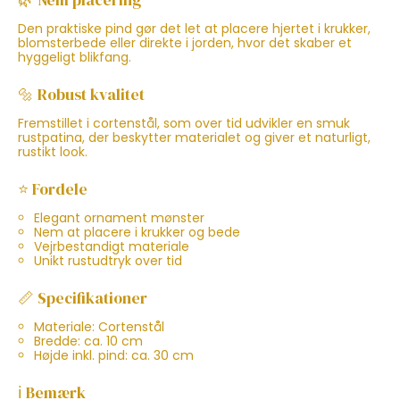
🌿 Nem placering
Den praktiske pind gør det let at placere hjertet i krukker,
blomsterbede eller direkte i jorden, hvor det skaber et
hyggeligt blikfang.
🔩 Robust kvalitet
Fremstillet i cortenstål, som over tid udvikler en smuk
rustpatina, der beskytter materialet og giver et naturligt,
rustikt look.
⭐ Fordele
Elegant ornament mønster
Nem at placere i krukker og bede
Vejrbestandigt materiale
Unikt rustudtryk over tid
📏 Specifikationer
Materiale: Cortenstål
Bredde: ca. 10 cm
Højde inkl. pind: ca. 30 cm
ℹ️ Bemærk