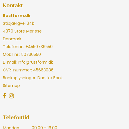
Kontakt
Rustform.dk
Stibjærgvej 34b
4370 Store Merløse
Denmark
Telefonnr.
:
+4550736550
Mobil nr.
:
50736550
E-mail
:
Info@rustform.dk
CVR-nummer
:
45663086
Bankoplysninger
:
Danske Bank
Sitemap
Telefontid
Mandag
09.00 - 16.00