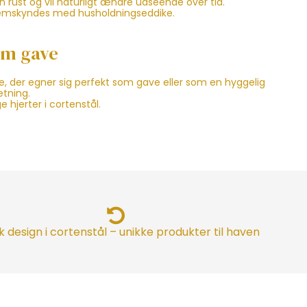
 rust og vil naturligt ændre udseende over tid.
remskyndes med husholdningseddike.
om gave
jerte, der egner sig perfekt som gave eller som en hyggelig
etning.
 hjerter i cortenstål.
 design i cortenstål – unikke produkter til haven