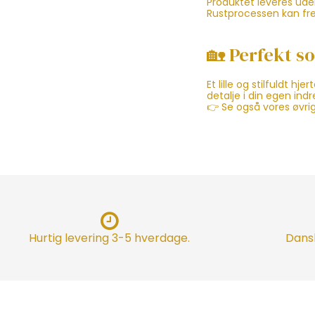
Produktet leveres uden
Rustprocessen kan f
🏡 Perfekt s
Et lille og stilfuldt h
detalje i din egen indr
👉 Se også vores øvrige
Hurtig levering 3-5 hverdage.
Dansk