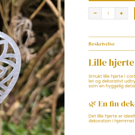
Beskrivelse
Lille hjert
Smukt lille hjerte i c
let og dekorativt udtr
som en hyggelig detal
🌿 En fin dek
Det lille hjerte er ide
dekoration i hjemmet 