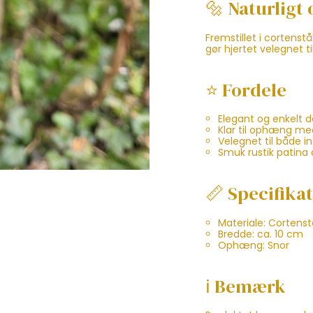
🔩 Naturligt
Fremstillet i cortenstå
gør hjertet velegnet t
⭐ Fordele
Elegant og enkelt d
Klar til ophæng me
Velegnet til både i
Smuk rustik patina 
📏 Specifika
Materiale: Cortenst
Bredde: ca. 10 cm
Ophæng: Snor
ℹ️ Bemærk