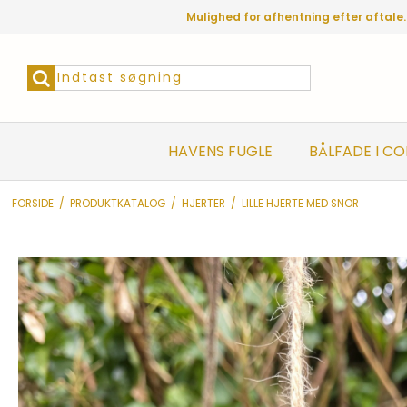
Mulighed for afhentning efter aftale.
HAVENS FUGLE
BÅLFADE I C
FORSIDE
/
PRODUKTKATALOG
/
HJERTER
/
LILLE HJERTE MED SNOR