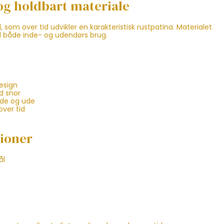
 og holdbart materiale
l, som over tid udvikler en karakteristisk rustpatina. Materialet
il både inde- og udendørs brug.
esign
d snor
nde og ude
over tid
tioner
ål