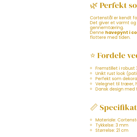
🌿 Perfekt s
Cortenstål er kendt for
Det giver et varmt og
gennemtæring.
Denne
havepynt i co
flottere med tiden.
⭐ Fordele ve
Fremstillet i robus
Unikt rust look (pat
Perfekt som dekora
Velegnet til træer,
Dansk design med f
📏 Specifika
Materiale: Cortenst
Tykkelse: 3 mm
Størrelse: 21 cm