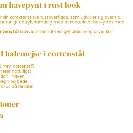
om havepynt i rust look
 sin karakteristiske rustoverflade, som udvikler sig over tid.
 naturligt udtryk, samtidig med at materialet beskyttes mod
rtenstål
kræver minimal vedligeholdelse og bliver kun
d halemejse i cortenstål
t 3 mm cortenstål
inerer naturligt)
tion i haven
 hegn og bede
okus på detaljer
tioner
ål