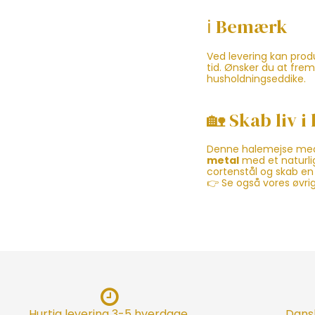
ℹ️ Bemærk
Ved levering kan prod
tid. Ønsker du at fr
husholdningseddike.
🏡 Skab liv 
Denne halemejse med 
metal
med et naturlig
cortenstål og skab en 
👉 Se også vores øvri
Hurtig levering 3-5 hverdage.
Dansk