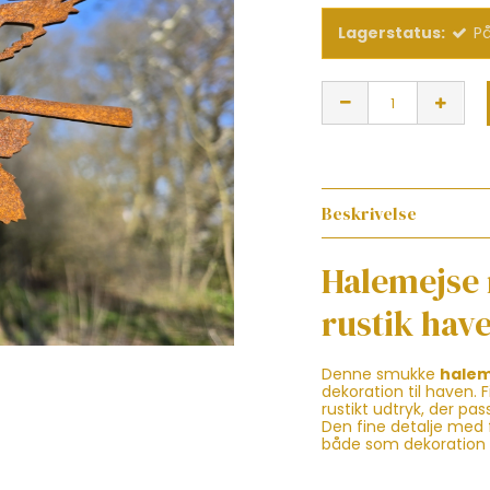
Lagerstatus:
På
Beskrivelse
Halemejse 
rustik have
Denne smukke
halem
dekoration til haven. 
rustikt udtryk, der pa
Den fine detalje med 
både som dekoration p