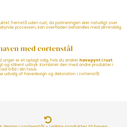
uktet fremstå uden rust, da patineringen sker naturligt over
emskynde processen, kan overfladen behandles med almindelig
i haven med cortenstål
unger er et oplagt valg, hvis du ønsker
havepynt i rust
t og stilrent udtryk. Kombinér den med andre produkter i
rød tråd i din have.
ge udvalg af havedesign og dekoration i cortenstål.
 design i cortenstål – unikke produkter til haven