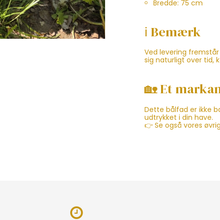
Bredde: 75 cm
ℹ️ Bemærk
Ved levering fremstår 
sig naturligt over ti
🏡 Et markan
Dette bålfad er ikke b
udtrykket i din have.
👉 Se også vores øvrig