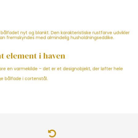
bålfadet nyt og blankt. Den karakteristiske rustfarve udvikler
d, kan fremskyndes med almindelig husholdningseddike.
t element i haven
are en varmekilde – det er et designobjekt, der løfter hele
e bålfade i cortenstål.