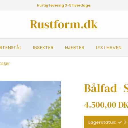
Hurtig levering 3-5 hverdage.
Rustform.dk
ORTENSTÅL
INSEKTER
HJERTER
LYS I HAVEN
 DRÅBE
Bålfad- 
4.500,00 D
Lagerstatus:
3