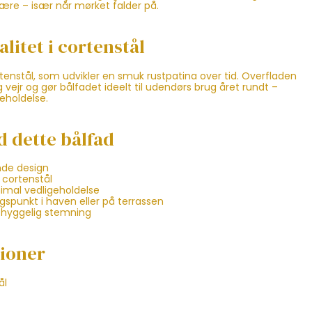
ære – især når mørket falder på.
litet i cortenstål
tenstål, som udvikler en smuk rustpatina over tid. Overfladen
vejr og gør bålfadet ideelt til udendørs brug året rundt –
eholdelse.
d dette bålfad
nde design
t cortenstål
imal vedligeholdelse
spunkt i haven eller på terrassen
g hyggelig stemning
tioner
ål