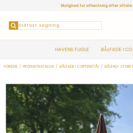
Mulighed for afhentning efter aftale.
HAVENS FUGLE
BÅLFADE I C
FORSIDE
/
PRODUKTKATALOG
/
BÅLFADE I CORTENSTÅL
/
BÅLFAD- STORE