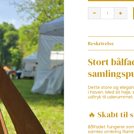
Beskrivelse
Stort bålfa
samlingsp
Dette store og elegant
i haven. Med sit høje, 
udtryk til uderummet.
🔥 Skabt til
Bålfadet fungerer som
samles omkring flamme