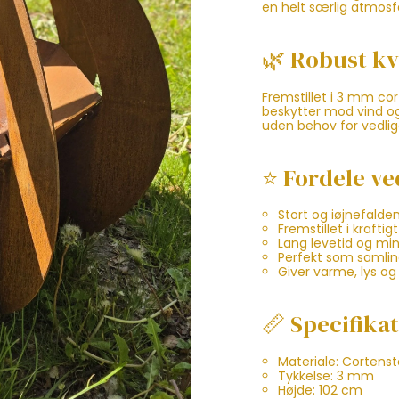
en helt særlig atmosf
🌿 Robust kva
Fremstillet i 3 mm cor
beskytter mod vind og 
uden behov for vedlig
⭐ Fordele ve
Stort og iøjnefalde
Fremstillet i kraftig
Lang levetid og min
Perfekt som samling
Giver varme, lys o
📏 Specifika
Materiale: Cortenst
Tykkelse: 3 mm
Højde: 102 cm