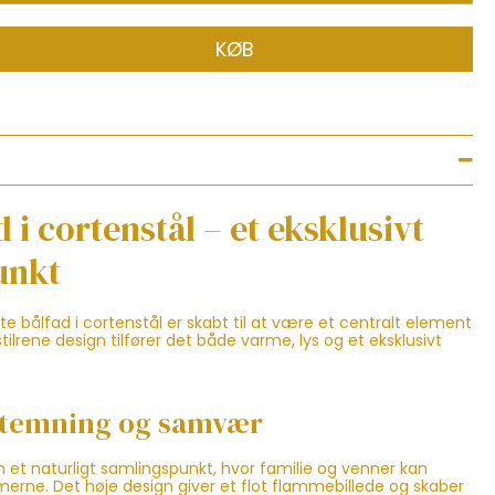
KØB
d i cortenstål – et eksklusivt
unkt
e bålfad i cortenstål er skabt til at være et centralt element
stilrene design tilfører det både varme, lys og et eksklusivt
 stemning og samvær
 et naturligt samlingspunkt, hvor familie og venner kan
rne. Det høje design giver et flot flammebillede og skaber