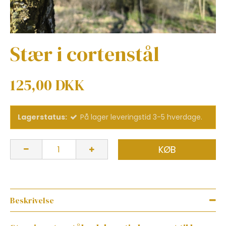
Stær i cortenstål
125,00 DKK
Lagerstatus:
På lager leveringstid 3-5 hverdage.
KØB
Beskrivelse