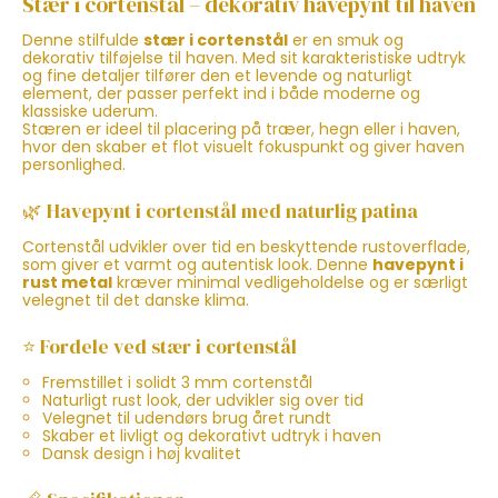
Stær i cortenstål – dekorativ havepynt til haven
Denne stilfulde
stær i cortenstål
er en smuk og
dekorativ tilføjelse til haven. Med sit karakteristiske udtryk
og fine detaljer tilfører den et levende og naturligt
element, der passer perfekt ind i både moderne og
klassiske uderum.
Stæren er ideel til placering på træer, hegn eller i haven,
hvor den skaber et flot visuelt fokuspunkt og giver haven
personlighed.
🌿 Havepynt i cortenstål med naturlig patina
Cortenstål udvikler over tid en beskyttende rustoverflade,
som giver et varmt og autentisk look. Denne
havepynt i
rust metal
kræver minimal vedligeholdelse og er særligt
velegnet til det danske klima.
⭐ Fordele ved stær i cortenstål
Fremstillet i solidt 3 mm cortenstål
Naturligt rust look, der udvikler sig over tid
Velegnet til udendørs brug året rundt
Skaber et livligt og dekorativt udtryk i haven
Dansk design i høj kvalitet