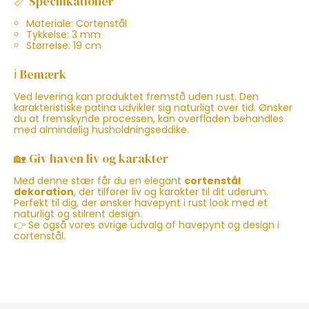
📏 Specifikationer
Materiale: Cortenstål
Tykkelse: 3 mm
Størrelse: 19 cm
ℹ️ Bemærk
Ved levering kan produktet fremstå uden rust. Den
karakteristiske patina udvikler sig naturligt over tid. Ønsker
du at fremskynde processen, kan overfladen behandles
med almindelig husholdningseddike.
🏡 Giv haven liv og karakter
Med denne stær får du en elegant
cortenstål
dekoration
, der tilfører liv og karakter til dit uderum.
Perfekt til dig, der ønsker havepynt i rust look med et
naturligt og stilrent design.
👉 Se også vores øvrige udvalg af havepynt og design i
cortenstål.