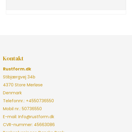
Kontakt
Rustform.dk
Stibjærgvej 34b
4370 Store Merløse
Denmark
Telefonnr.
:
+4550736550
Mobil nr.
:
50736550
E-mail
:
Info@rustform.dk
CVR-nummer
:
45663086