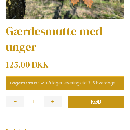
Gærdesmutte med
unger
125,00 DKK
Lagerstatus:
På lager leveringstid 3-5 hverdage.
KØB