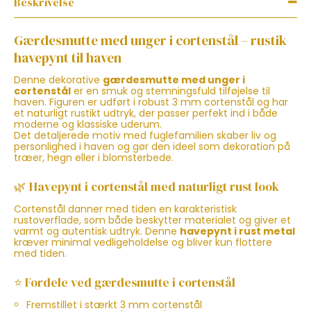
Beskrivelse
Gærdesmutte med unger i cortenstål – rustik
havepynt til haven
Denne dekorative
gærdesmutte med unger i
cortenstål
er en smuk og stemningsfuld tilføjelse til
haven. Figuren er udført i robust 3 mm cortenstål og har
et naturligt rustikt udtryk, der passer perfekt ind i både
moderne og klassiske uderum.
Det detaljerede motiv med fuglefamilien skaber liv og
personlighed i haven og gør den ideel som dekoration på
træer, hegn eller i blomsterbede.
🌿 Havepynt i cortenstål med naturligt rust look
Cortenstål danner med tiden en karakteristisk
rustoverflade, som både beskytter materialet og giver et
varmt og autentisk udtryk. Denne
havepynt i rust metal
kræver minimal vedligeholdelse og bliver kun flottere
med tiden.
⭐ Fordele ved gærdesmutte i cortenstål
Fremstillet i stærkt 3 mm cortenstål