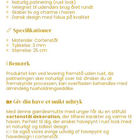
Naturlig patinering (rust look)
Velegnet til udendørs brug året rundt
Skaber liv og charme i haven
Dansk design med fokus på kvalitet
📏 Specifikationer
Materiale: Cortenstål
Tykkelse: 3 mm
Størrelse: 25 cm
ℹ️ Bemærk
Produktet kan ved levering fremstå uden rust, da
patineringen sker naturligt over tid. Ønsker du at
fremskynde processen, kan overfladen behandles med
almindelig husholdningseddike.
🏡 Giv din have et unikt udtryk
Med denne gærdesmutte med unger får du en stilfuld
cortenstål dekoration
, der tilfører karakter og varme til
haven. Perfekt til dig, der ønsker havepynt i rust look med
et naturligt og tidløst design.
👉 Se også vores øvrige udvalg af havepynt og
havedesign i cortenstål.